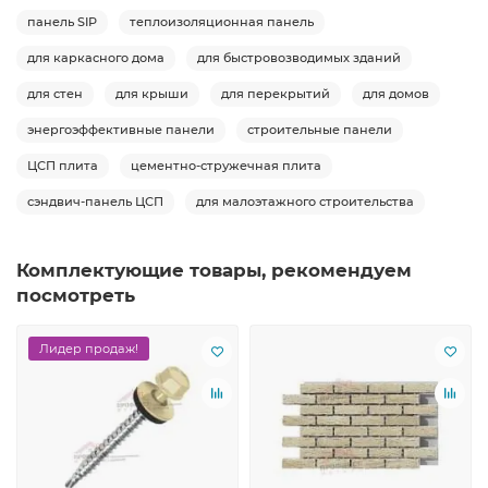
панель SIP
теплоизоляционная панель
для каркасного дома
для быстровозводимых зданий
для стен
для крыши
для перекрытий
для домов
энергоэффективные панели
строительные панели
ЦСП плита
цементно-стружечная плита
сэндвич-панель ЦСП
для малоэтажного строительства
Комплектующие товары, рекомендуем
посмотреть
Лидер продаж!