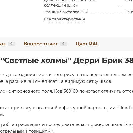
коллекции (L), см
Толщина металла, мм
Не 
Все характеристики
вы
Вопрос-ответ
Цвет RAL
0
0
"Светлые холмы" Дерри Брик 38
ы» для создания кирпичного рисунка на подготовленном ос
, а расшивка 1 см влияет на видимую сетку швов.
емент основного поля. Код 389-60 помогает отличить оттен
 как привязку к цветовой и фактурной карте серии. Шов 1 
и.
 пробная раскладка и последовательная проверка швов. Ря
т отдельными позициями.