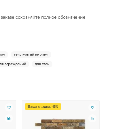
 заказе сохраняйте полное обозначение
пич
текстурный кирпич
ля ограждений
для стен
Ваша скидка: -15%
Ваша скид