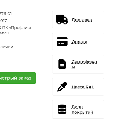
876-01
Доставка
0017
 ПК «Профлист
алл »
Оплата
аличии
Сертификат
ы
ыстрый заказ
Цвета RAL
Виды
покрытий