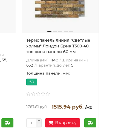
Термопанель линия "Светлые
Термопа
холмы" Лондон Брик Т300-40,
холмы" Л
толщина панели 60 мм
толщина
ая
, 35,
Длина (мм):
1140
Ширина (мм):
Длина (м
652
Гарантия, до, лет:
5
652
Гара
Толщина панели, мм:
Толщина 
60
60
1515.94 руб.
1787.81 руб.
1787.81 ру
/м2
В корзину