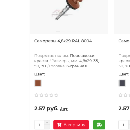
Саморезы 4,8х29 RAL 8004
Само
Покрытие полим:
Порошковая
Покр
краска
Размеры, мм:
4,8х29, 35,
краск
50, 70
Головка:
6-гранная
50, 70
Цвет:
Цвет:
2.57 руб.
2.57
/шт.
В корзину