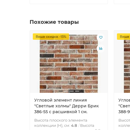
Похожие товары
Ваша скидка: -15%
Ваша 
Угловой элемент линия
Угло
"Светлые холмы" Дерри Брик
"Све
386-55 с расшивкой 1 см.
388-9
Высота плоского элемента
Высот
коллекции (H), см:
4.8
Высота
колле