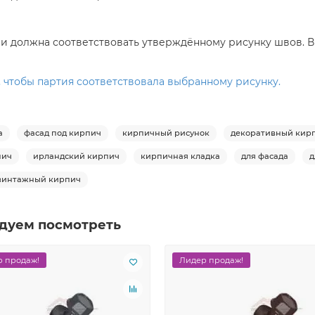
и должна соответствовать утверждённому рисунку швов. В
 чтобы партия соответствовала выбранному рисунку.
а
фасад под кирпич
кирпичный рисунок
декоративный кир
пич
ирландский кирпич
кирпичная кладка
для фасада
д
винтажный кирпич
дуем посмотреть
 продаж!
Лидер продаж!