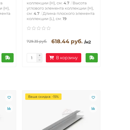
та
коллекции (H), см:
4.7
Высота
коллекции
 (H),
углового элемента коллекции (H),
углового 
мента
см:
4.7
Длина плоского элемента
см:
4.7
Д
коллекции (L), см:
19
коллекции
618.44 руб.
729.35 руб.
729.35 руб
/м2
В корзину
Ваша скидка: -15%
Ваша скид