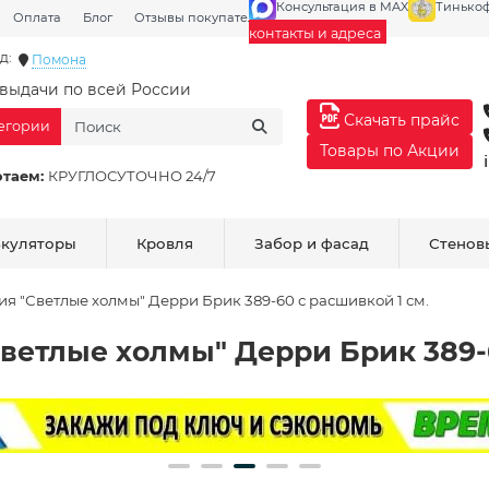
Консультация в MAX
Тинько
Оплата
Блог
Отзывы покупателей
Галерея
контакты и адреса
д:
Помона
выдачи по всей России
Скачать прайс
тегории
Товары по Акции
отаем:
КРУГЛОСУТОЧНО 24/7
ькуляторы
Кровля
Забор и фасад
Стенов
ия "Светлые холмы" Дерри Брик 389-60 с расшивкой 1 см.
ветлые холмы" Дерри Брик 389-6