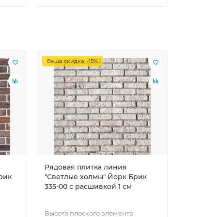
Ваша скидка: -15%
Ваша скид
Рядовая плитка линия
Рядовая
рик
"Светлые холмы" Йорк Брик
"Светлы
335-00 c расшивкой 1 см
335-10 c
Высота плоского элемента
Высота п