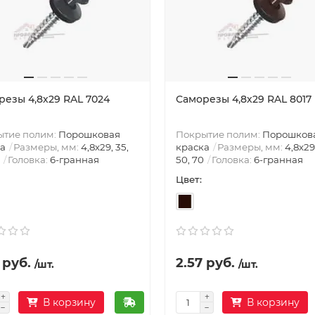
резы 4,8х29 RAL 7024
Саморезы 4,8х29 RAL 8017
ытие полим:
Порошковая
Покрытие полим:
Порошков
а
Размеры, мм:
4,8х29, 35,
краска
Размеры, мм:
4,8х29
Головка:
6-гранная
50, 70
Головка:
6-гранная
Цвет:
 руб.
2.57 руб.
/шт.
/шт.
В корзину
В корзину