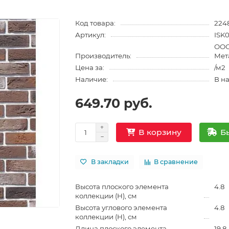
Код товара:
224
Артикул:
ISK
ООО
Производитель:
Мет
Цена за:
/м2
Наличие:
В н
649.70 руб.
Б
В корзину
В закладки
В сравнение
Высота плоского элемента
4.8
коллекции (H), см
Высота углового элемента
4.8
коллекции (H), см
Длина плоского элемента
19.8