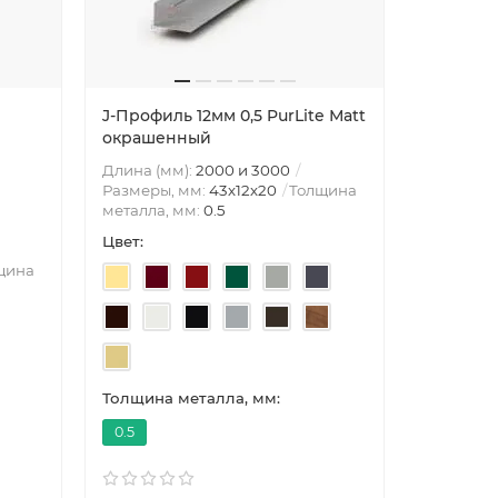
J-Профиль 12мм 0,5 PurLite Мatt
J-Профиль
окрашенный
с пленк
Длина (мм):
2000 и 3000
Длина (м
Размеры, мм:
43х12х20
Толщина
Размеры,
металла, мм:
0.5
металла,
Цвет:
Цвет:
щина
Толщина металла, мм:
Толщина 
0.5
0.5