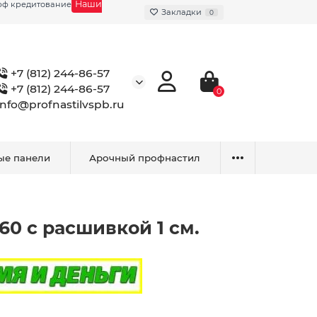
Наши
фф кредитование
Закладки
0
+7 (812) 244-86-57
+7 (812) 244-86-57
0
info@profnastilvspb.ru
ые панели
Арочный профнастил
0 с расшивкой 1 см.