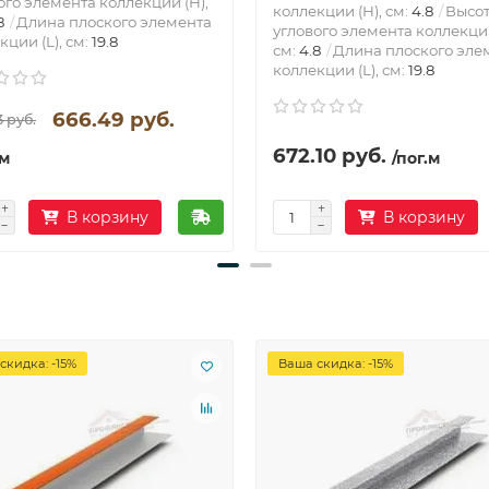
ого элемента коллекции (H),
коллекции (H), см:
4.8
Высо
8
Длина плоского элемента
углового элемента коллекции
кции (L), см:
19.8
см:
4.8
Длина плоского эле
коллекции (L), см:
19.8
666.49 руб.
 руб.
672.10 руб.
.м
/пог.м
В корзину
В корзину
скидка: -15%
Ваша скидка: -15%