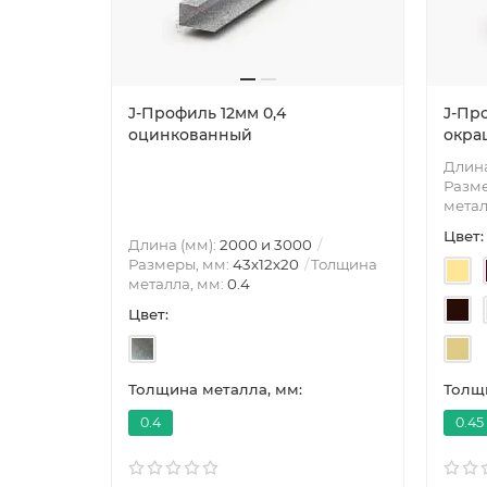
J-Профиль 12мм 0,4
J-Пр
оцинкованный
окра
Длина
Разме
метал
Цвет:
Длина (мм):
2000 и 3000
Размеры, мм:
43х12х20
Толщина
металла, мм:
0.4
Цвет:
Толщина металла, мм:
Толщи
0.4
0.45