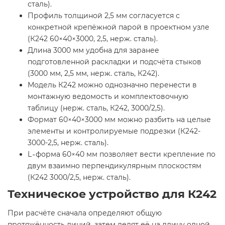
сталь).
Профиль толщиной 2,5 мм согласуется с
конкретной крепёжной парой в проектном узле
(К242 60×40×3000, 2,5, нерж. сталь).
Длина 3000 мм удобна для заранее
подготовленной раскладки и подсчёта стыков
(3000 мм, 2,5 мм, нерж. сталь, К242).
Модель К242 можно однозначно перенести в
монтажную ведомость и комплектовочную
таблицу (нерж. сталь, К242, 3000/2,5).
Формат 60×40×3000 мм можно разбить на целые
элементы и контролируемые подрезки (К242-
3000-2,5, нерж. сталь).
L‑форма 60×40 мм позволяет вести крепление по
двум взаимно перпендикулярным плоскостям
(К242 3000/2,5, нерж. сталь).
Техническое устройство для К242
При расчёте сначала определяют общую
протяжённость линий, затем делят её на длину одной