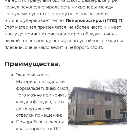
материл с гранулами одинакового размера. Внутри
гранул пенополистирола есть микропоры, между
гранулами пустоты. Поэтому он очень легкий и
отлично удерживает тепло.
Пенополистирол (ППС) Г1
.
Этот материал применяется наиболее часто и имеет
массу достоинств: пенополистирол обладает очень
низкой теплопроводностью, влагоустойчив, не боится
плесени, очень мало весит и недорого стоит.
Преимущества.
Экологичность:
Материал не содержит
формальдегидных смол
- его можно применять
как для фасадов, так и
для внутренней
отделки помещений;
Пожаробезопасность:
класс горючести ЦСП -