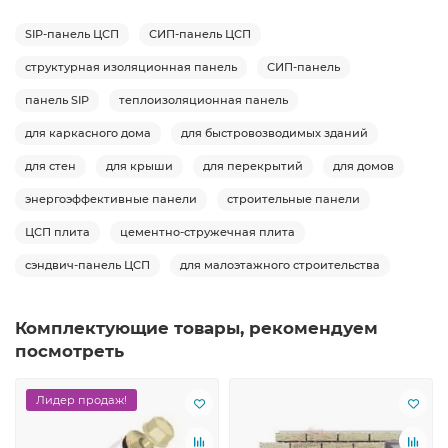
SIP-панель ЦСП
СИП-панель ЦСП
структурная изоляционная панель
СИП-панель
панель SIP
теплоизоляционная панель
для каркасного дома
для быстровозводимых зданий
для стен
для крыши
для перекрытий
для домов
энергоэффективные панели
строительные панели
ЦСП плита
цементно-стружечная плита
сэндвич-панель ЦСП
для малоэтажного строительства
Комплектующие товары, рекомендуем
посмотреть
Лидер продаж!