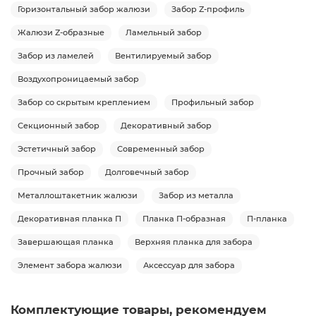
Горизонтальный забор жалюзи
Забор Z-профиль
Жалюзи Z-образные
Ламельный забор
Забор из ламелей
Вентилируемый забор
Воздухопроницаемый забор
Забор со скрытым креплением
Профильный забор
Секционный забор
Декоративный забор
Эстетичный забор
Современный забор
Прочный забор
Долговечный забор
Металлоштакетник жалюзи
Забор из металла
Декоративная планка П
Планка П-образная
П-планка
Завершающая планка
Верхняя планка для забора
Элемент забора жалюзи
Аксессуар для забора
Комплектующие товары, рекомендуем